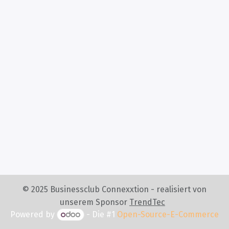
© 2025
Businessclub Connexxtion
- realisiert von
unserem Sponsor
TrendTec
Powered by
- Die #1
Open-Source-E-Commerce