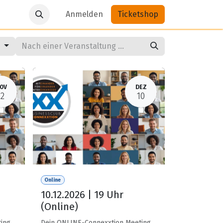
Anmelden
Ticketshop
d
OV
DEZ
12
10
Online
10.12.2026 | 19 Uhr
(Online)
ing
Dein ONLINE-Connexxtion Meeting