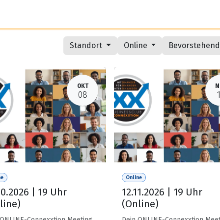
n
DSGVO-Studie
Kontakt
Datenschutz
Impressum
Standort
Online
Bevorstehen
OKT
N
08
ne
Online
10.2026 | 19 Uhr
12.11.2026 | 19 Uhr
line)
(Online)
 ONLINE-Connexxtion Meeting
Dein ONLINE-Connexxtion Meet