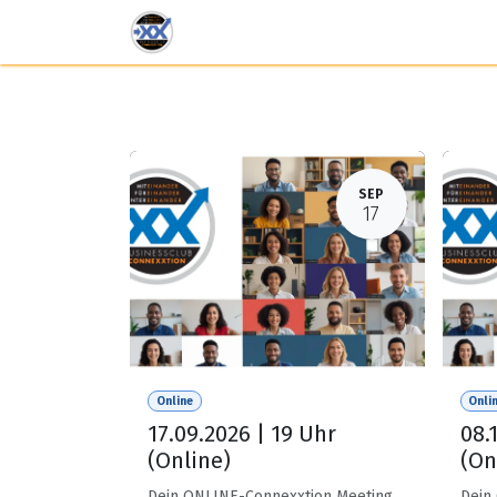
Zum Inhalt springen
Veranstaltungen
Mitgliedschafte
SEP
17
Online
Onli
17.09.2026 | 19 Uhr
08.
(Online)
(On
Dein ONLINE-Connexxtion Meeting
Dein