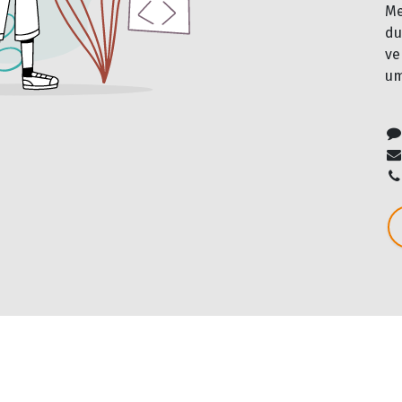
Me
du
ve
um